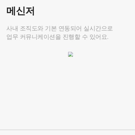
필요한 기능만,
원하는 규모로 선택하는 상
메신저
사내 조직도와 기본 연동되어 실시간으로
업무 커뮤니케이션을 진행할 수 있어요.
그룹웨어
메일을 포함해 다양한 기능이
모두 포함된 올인원 솔루션이에요.
1,600
최대 50% OFF
원
/ 계정당 최대
요금 자세히 보기