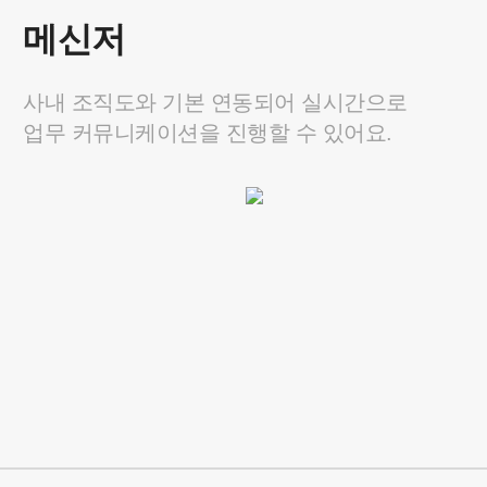
필요한 기능만,
원하는 규모로 선택하는 상
메신저
사내 조직도와 기본 연동되어 실시간으로
업무 커뮤니케이션을 진행할 수 있어요.
그룹웨어
메일을 포함해 다양한 기능이
모두 포함된 올인원 솔루션이에요.
1,600
최대 50% OFF
원
/ 계정당 최대
요금 자세히 보기